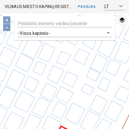
LT
VILNIAUS MIESTO KAPINIŲ REGISTRAS
PAGALBA
+
−
-Visos kapinės-